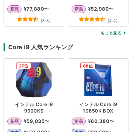
¥
77,880
〜
¥
52,980
〜
新品
新品
(
3.8
)
(
4.4
)
もっと見る
Core i9 人気ランキング
27位
68位
インテル Core i9
インテル Core i9
9900KS
10850K BOX
¥
59,035
〜
¥
60,380
〜
新品
新品