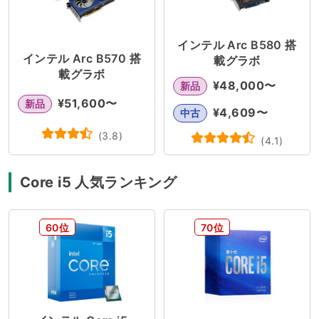
インテル Arc B580 搭
インテル Arc B570 搭
載グラボ
載グラボ
¥
48,000
〜
新品
¥
51,600
〜
新品
¥
4,609
〜
中古
(
3.8
)
(
4.1
)
Core i5 人気ランキング
60位
70位