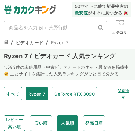
50サイト比較で新品中古の
最安値
がすぐに見つかる
カテゴリ
/
/
ビデオカード
Ryzen 7
Ryzen 7 / ビデオカード 人気ランキング
1,583件の未使用品・中古ビデオカードのネット最安値を掲載中
主要サイトを集計した人気ランキングがひと目で分かる！
More
すべて
Ryzen 7
GeForce RTX 3090
GeForce GTX 1660 SUPER
レビュー
安い順
人気順
発売日順
高い順
GeForce GTX 1650 SUPER