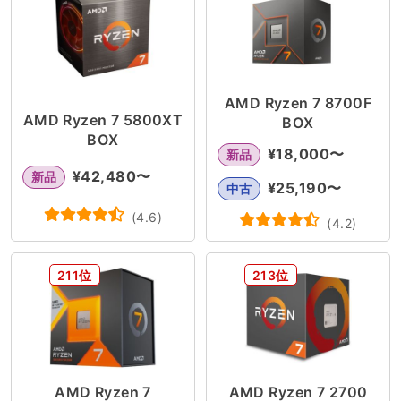
AMD Ryzen 7 8700F
AMD Ryzen 7 5800XT
BOX
BOX
¥
18,000
〜
新品
¥
42,480
〜
新品
¥
25,190
〜
中古
(
4.6
)
(
4.2
)
211位
213位
AMD Ryzen 7
AMD Ryzen 7 2700