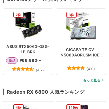
2位
3位
ASUS RTX5060-O8G-
GIGABYTE GV-
LP-BRK
N5080AORUSM ICE-
¥
66,980
〜
16GD
新品
(
4.0
)
(
4.7
)
もっと見る
Radeon RX 6800 人気ランキング
4位
149位