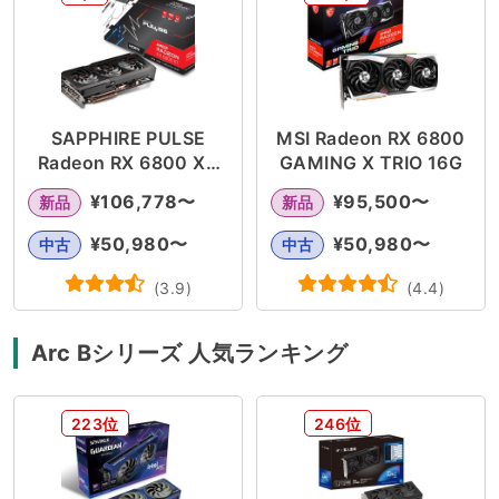
SAPPHIRE PULSE
MSI Radeon RX 6800
Radeon RX 6800 XT
GAMING X TRIO 16G
16GB GDDR6
¥
106,778
〜
¥
95,500
〜
新品
新品
¥
50,980
〜
¥
50,980
〜
中古
中古
(
3.9
)
(
4.4
)
Arc Bシリーズ 人気ランキング
223位
246位