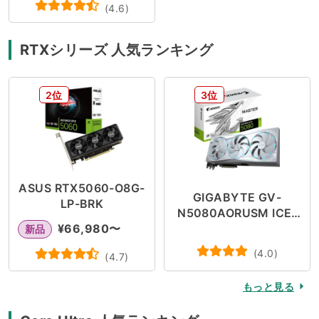
(
4.6
)
RTXシリーズ 人気ランキング
2位
3位
ASUS RTX5060-O8G-
GIGABYTE GV-
LP-BRK
N5080AORUSM ICE-
¥
66,980
〜
16GD
新品
(
4.0
)
(
4.7
)
もっと見る