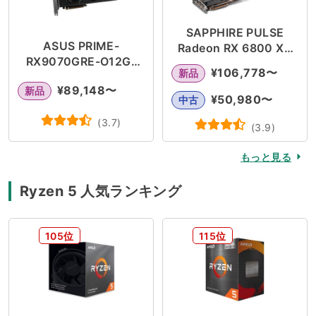
SAPPHIRE PULSE
ASUS PRIME-
Radeon RX 6800 XT
RX9070GRE-O12G-
16GB GDDR6
¥
106,778
〜
新品
EVO
¥
89,148
〜
新品
¥
50,980
〜
中古
(
3.7
)
(
3.9
)
もっと見る
Ryzen 5 人気ランキング
105位
115位