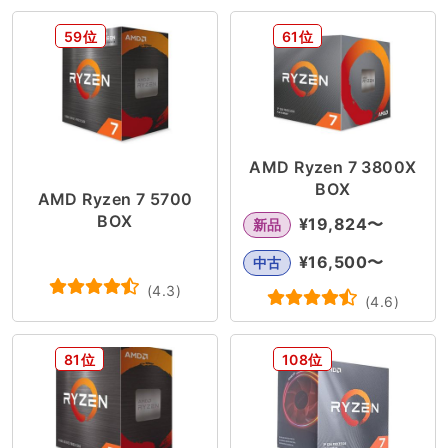
GeForce GTX 1650
GeForceシリーズ
59位
61位
Radeon RX 6800
Arc Bシリーズ
Core i5
Ryzen 9
Core i9
Radeon RX 6900 XT
AMD Ryzen 7 3800X
BOX
AMD Ryzen 7 5700
RTXシリーズ
Core Ultra
BOX
¥
19,824
〜
新品
RTX Adaシリーズ
Arc Proシリーズ
¥
16,500
〜
中古
(
4.3
)
(
4.6
)
Arcシリーズ
Radeonシリーズ
Ryzen 5
81位
108位
RTX Aシリーズ
Core i7
RTX PRO
Ryzen 3
Core i3