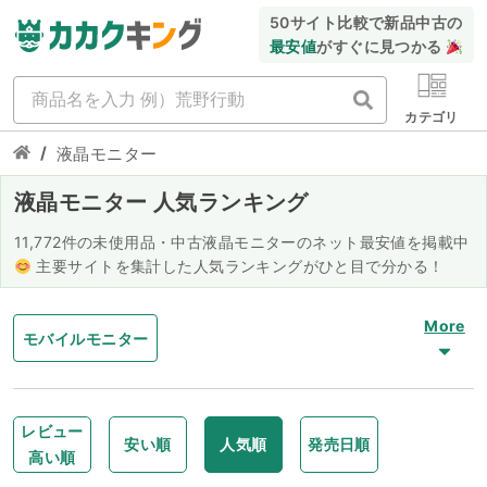
50サイト比較で新品中古の
最安値
がすぐに見つかる
カテゴリ
/
液晶モニター
液晶モニター 人気ランキング
11,772件の未使用品・中古液晶モニターのネット最安値を掲載中
主要サイトを集計した人気ランキングがひと目で分かる！
More
モバイルモニター
カラーマネジメントモニター
レビュー
安い順
人気順
発売日順
高い順
ビジネスモニター
ゲーミングモニター