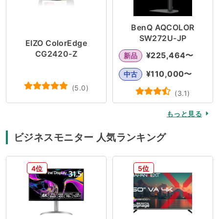
BenQ AQCOLOR
SW272U-JP
EIZO ColorEdge
CG2420-Z
¥
225,464
〜
新品
¥
110,000
〜
中古
(
5.0
)
(
3.1
)
もっと見る
ビジネスモニター 人気ランキング
4位
5位