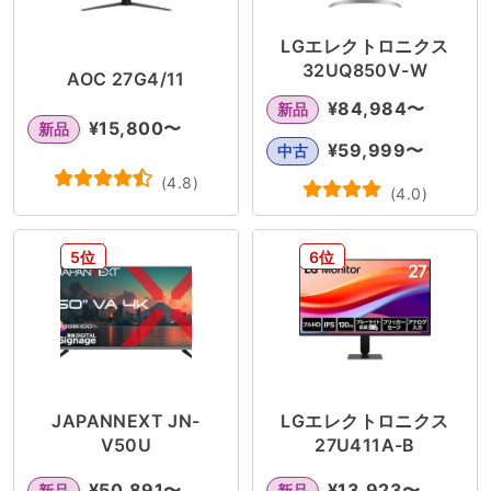
LGエレクトロニクス
32UQ850V-W
AOC 27G4/11
¥
84,984
〜
新品
¥
15,800
〜
新品
¥
59,999
〜
中古
(
4.8
)
(
4.0
)
5位
6位
JAPANNEXT JN-
LGエレクトロニクス
V50U
27U411A-B
¥
50,891
〜
¥
13,923
〜
新品
新品