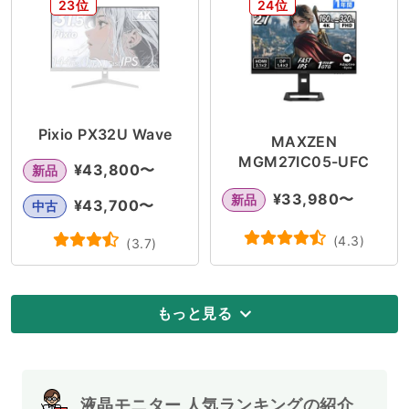
23位
24位
Pixio PX32U Wave
MAXZEN
MGM27IC05-UFC
¥
43,800
〜
新品
¥
33,980
〜
新品
¥
43,700
〜
中古
(
4.3
)
(
3.7
)
もっと見る
液晶モニター 人気ランキングの紹介