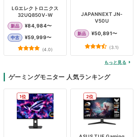
LGエレクトロニクス
JAPANNEXT JN-
32UQ850V-W
V50U
¥
84,984
〜
新品
¥
50,891
〜
新品
¥
59,999
〜
中古
(
3.1
)
(
4.0
)
もっと見る
ゲーミングモニター 人気ランキング
1位
2位
ASUS TUF Gaming