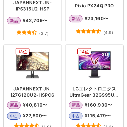
JAPANNEXT JN-
Pixio PX24Q PRO
IPS315U2-HSP
¥
23,160
〜
新品
¥
42,709
〜
新品
(
4.9
)
(
3.7
)
13位
14位
JAPANNEXT JN-
LGエレクトロニクス
i27G120U2-HSPC6
UltraGear 32GS95UE-
B
¥
40,810
〜
¥
160,930
〜
新品
新品
¥
27,500
〜
¥
115,479
〜
中古
中古
(
4.9
)
(
4.6
)