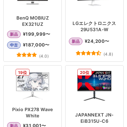
BenQ MOBIUZ
LGエレクトロニクス
EX321UZ
29U531A-W
¥
199,999
〜
新品
¥
24,200
〜
新品
¥
187,000
〜
中古
(
4.8
)
(
4.0
)
19位
20位
Pixio PX278 Wave
JAPANNEXT JN-
White
EiB315U-C6
¥
31,001
〜
新品