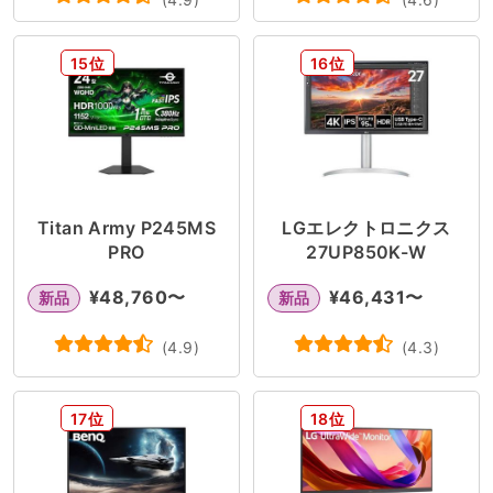
15位
16位
Titan Army P245MS
LGエレクトロニクス
PRO
27UP850K-W
¥
48,760
〜
¥
46,431
〜
新品
新品
(
4.9
)
(
4.3
)
17位
18位