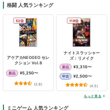
格闘 人気ランキング
52位
118位
ナイトスラッシャー
アケアカNEOGEO セレ
ズ：リメイク
クション Vol.8
¥
3,310
〜
新品
¥
5,250
〜
新品
¥
2,500
〜
中古
(
3.8
)
(
4.5
)
もっと見る
ミニゲーム 人気ランキング