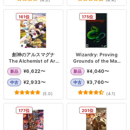
161位
175位
創神のアルスマグナ
Wizardry: Proving
The Alchemist of Ars
Grounds of the Mad
Magna
Overlord
¥
6,622
〜
¥
4,040
〜
新品
新品
¥
2,933
〜
¥
3,760
〜
中古
中古
(
5.0
)
(
4.1
)
177位
201位