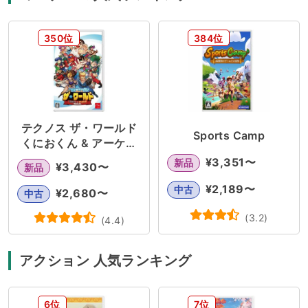
350位
384位
テクノス ザ・ワールド
Sports Camp
くにおくん & アーケー
ドコレクション
¥
3,351
〜
新品
¥
3,430
〜
新品
¥
2,189
〜
中古
¥
2,680
〜
中古
(
3.2
)
(
4.4
)
アクション 人気ランキング
6位
7位