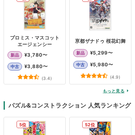
プロミス・マスコット
亰都ザナドゥ 桜花幻舞
エージェンシー
¥
5,299
〜
新品
¥
3,780
〜
新品
¥
5,980
〜
中古
¥
3,880
〜
中古
(
4.9
)
(
3.4
)
もっと見る
パズル&コンストラクション 人気ランキング
5位
52位