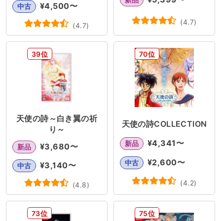
¥
4,500
〜
中古
(
4.7
)
(
4.7
)
39位
70位
天使の詩～白き翼の祈
天使の詩COLLECTION
り～
¥
4,341
〜
新品
¥
3,680
〜
新品
¥
2,600
〜
中古
¥
3,140
〜
中古
(
4.2
)
(
4.8
)
73位
75位