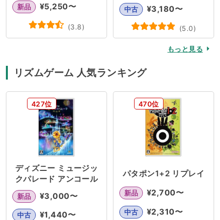
¥
5,250
〜
新品
¥
3,180
〜
中古
(
3.8
)
(
5.0
)
もっと見る
リズムゲーム 人気ランキング
427位
470位
ディズニー ミュージッ
パタポン1+2 リプレイ
クパレード アンコール
¥
2,700
〜
新品
¥
3,000
〜
新品
¥
2,310
〜
中古
¥
1,440
〜
中古