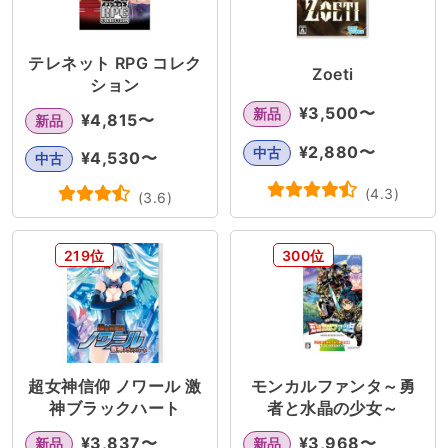
テレネット RPG コレク
Zoeti
ション
¥
3,500
〜
新品
¥
4,815
〜
新品
¥
2,880
〜
中古
¥
4,530
〜
中古
(
4.3
)
(
3.6
)
219位
300位
超女神信仰 ノワール 激
モンカルファンタ～勇
神ブラックハート
者と水晶の少女～
¥
3,837
〜
¥
3,968
〜
新品
新品