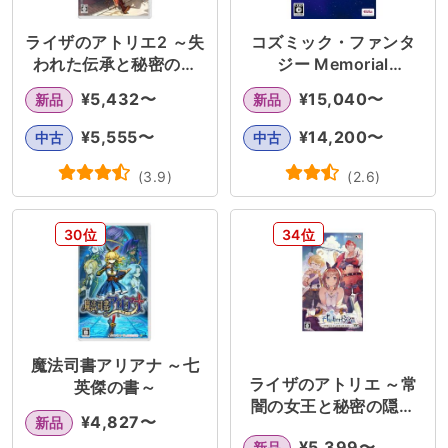
ライザのアトリエ2 ～失
コズミック・ファンタ
われた伝承と秘密の妖
ジー Memorial
精～DX
Collection
¥
5,432
〜
¥
15,040
〜
新品
新品
¥
5,555
〜
¥
14,200
〜
中古
中古
(
3.9
)
(
2.6
)
30位
34位
魔法司書アリアナ ～七
ライザのアトリエ ～常
英傑の書～
闇の女王と秘密の隠れ
¥
4,827
〜
新品
家～DX
¥
5,399
〜
新品