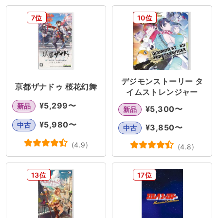
ミニゲーム
アクション
7位
10位
パズル&コンストラクション
学習
フィットネス
スポーツ
リズムゲーム
デジモンストーリー タ
亰都ザナドゥ 桜花幻舞
イムストレンジャー
FPS
カードゲーム
¥
5,299
〜
新品
¥
5,300
〜
新品
¥
5,980
〜
中古
¥
3,850
〜
中古
(
4.9
)
(
4.8
)
13位
17位