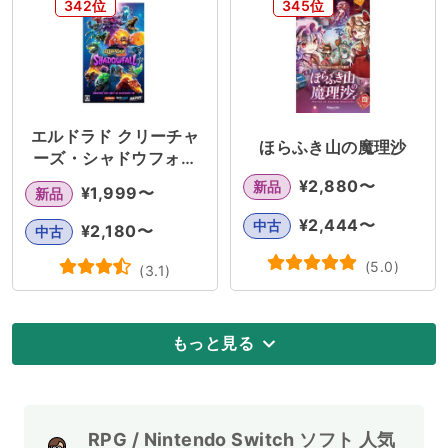
342位
345位
エルドラド クリーチャ
ほらふき山の魔理沙
ーズ・シャドウフォー
ル
¥
2,880
〜
新品
¥
1,999
〜
新品
¥
2,444
〜
中古
¥
2,180
〜
中古
(
5.0
)
(
3.1
)
もっと見る
RPG / Nintendo Switch ソフト 人気