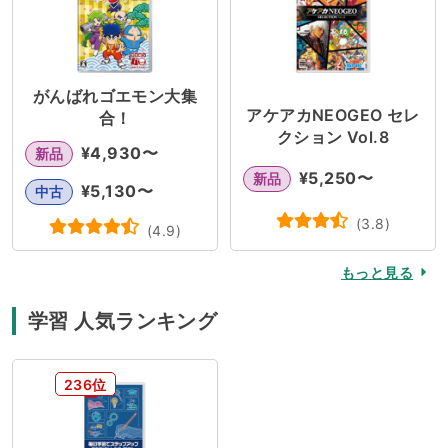
がんばれゴエモン大集
アケアカNEOGEO セレ
合！
クション Vol.8
¥
4,930
〜
新品
¥
5,250
〜
新品
¥
5,130
〜
中古
(
3.8
)
(
4.9
)
もっと見る
学習 人気ランキング
236位