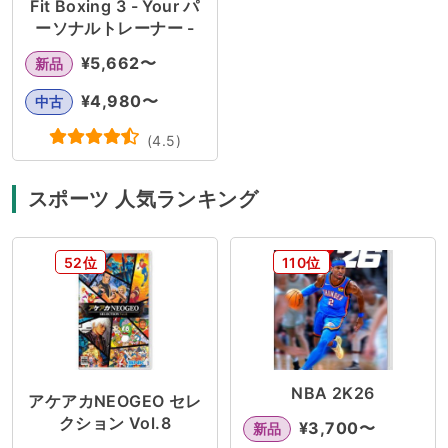
Fit Boxing 3 - Your パ
ーソナルトレーナー -
¥
5,662
〜
新品
¥
4,980
〜
中古
(
4.5
)
スポーツ 人気ランキング
52位
110位
NBA 2K26
アケアカNEOGEO セレ
クション Vol.8
¥
3,700
〜
新品