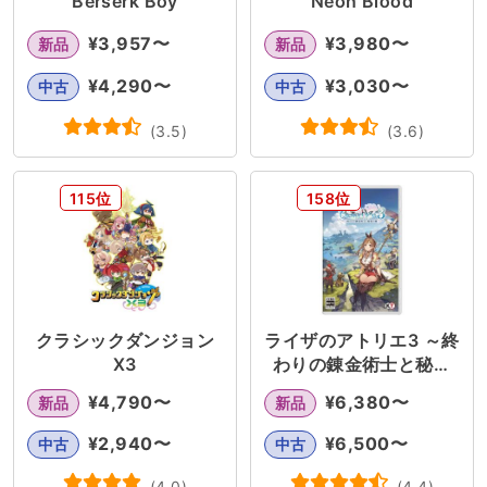
Berserk Boy
Neon Blood
¥
3,957
〜
¥
3,980
〜
新品
新品
¥
4,290
〜
¥
3,030
〜
中古
中古
(
3.5
)
(
3.6
)
115位
158位
クラシックダンジョン
ライザのアトリエ3 ～終
X3
わりの錬金術士と秘密
の鍵～DX
¥
4,790
〜
¥
6,380
〜
新品
新品
¥
2,940
〜
¥
6,500
〜
中古
中古
(
4.0
)
(
4.4
)