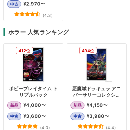
¥
2,970
〜
中古
(
4.3
)
ホラー 人気ランキング
412位
494位
ポピープレイタイム ト
悪魔城ドラキュラ アニ
リプルパック
バーサリーコレクショ
ン
¥
4,000
〜
¥
4,150
〜
新品
新品
¥
3,600
〜
¥
3,980
〜
中古
中古
(
4.0
)
(
4.4
)