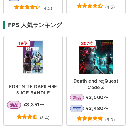
(
4.5
)
(
4.5
)
FPS 人気ランキング
19位
207位
Death end re;Quest
FORTNITE DARKFIRE
Code Z
& ICE BANDLE
¥
3,000
〜
新品
¥
3,351
〜
新品
¥
3,480
〜
中古
(
3.4
)
(
5.0
)