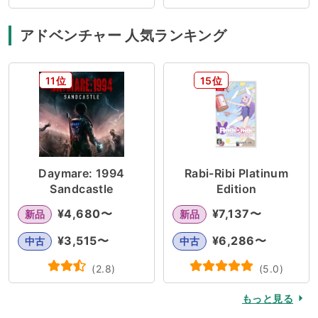
アドベンチャー 人気ランキング
11位
15位
Daymare: 1994
Rabi-Ribi Platinum
Sandcastle
Edition
¥
4,680
〜
¥
7,137
〜
新品
新品
¥
3,515
〜
¥
6,286
〜
中古
中古
(
2.8
)
(
5.0
)
もっと見る