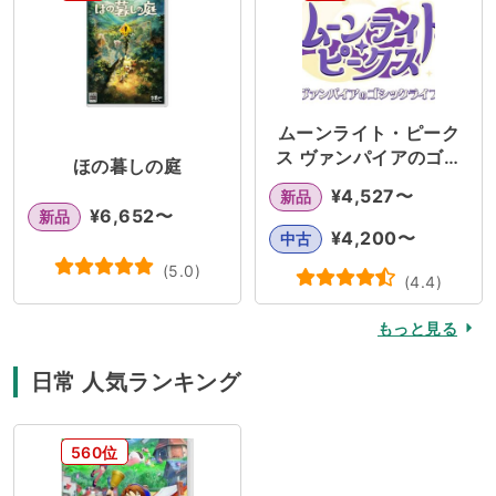
ムーンライト・ピーク
ス ヴァンパイアのゴシ
ほの暮しの庭
ックライフ
¥
4,527
〜
新品
¥
6,652
〜
新品
¥
4,200
〜
中古
(
5.0
)
(
4.4
)
もっと見る
日常 人気ランキング
560位