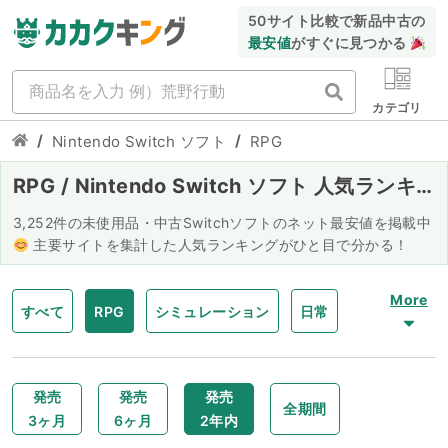
50サイト比較で新品中古の
最安値
がすぐに見つかる
カテゴリ
/
/
Nintendo Switch ソフト
RPG
RPG / Nintendo Switch ソフト 人気ランキ
ング
3,252件の未使用品・中古Switchソフトのネット最安値を掲載中
主要サイトを集計した人気ランキングがひと目で分かる！
More
すべて
RPG
シミュレーション
日常
シューティング
ボードゲーム
レーシング
発売
発売
発売
全期間
3ヶ月
6ヶ月
2年内
ホラー
アドベンチャー
格闘