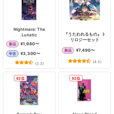
Nightmare: The
『うたわれるもの』ト
Lunatic
リロジーセット
¥
1,980
〜
新品
¥
7,490
〜
新品
¥
3,300
〜
中古
(
4.5
)
(
3.3
)
82位
92位