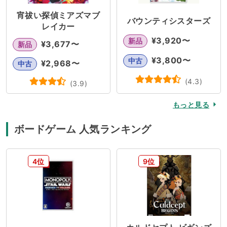
宵祓い探偵ミアズマブ
バウンティシスターズ
レイカー
¥
3,920
〜
新品
¥
3,677
〜
新品
¥
3,800
〜
中古
¥
2,968
〜
中古
(
4.3
)
(
3.9
)
もっと見る
ボードゲーム 人気ランキング
4位
9位