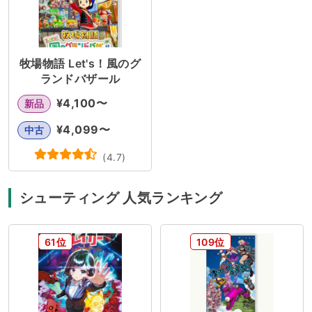
牧場物語 Let's！風のグ
ランドバザール
¥
4,100
〜
新品
¥
4,099
〜
中古
(
4.7
)
シューティング 人気ランキング
61位
109位