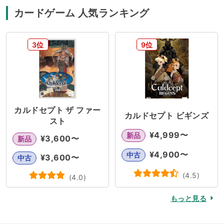
カードゲーム 人気ランキング
3位
9位
カルドセプト ザ ファー
カルドセプト ビギンズ
スト
¥
4,999
〜
新品
¥
3,600
〜
新品
¥
4,900
〜
中古
¥
3,600
〜
中古
(
4.5
)
(
4.0
)
もっと見る