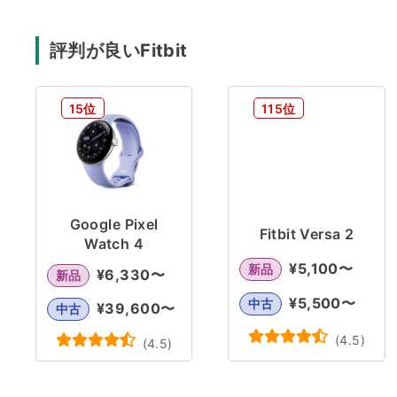
評判が良いFitbit
15位
115位
Google Pixel
Fitbit Versa 2
Watch 4
¥
5,100
〜
新品
¥
6,330
〜
新品
¥
5,500
〜
中古
¥
39,600
〜
中古
(
4.5
)
(
4.5
)