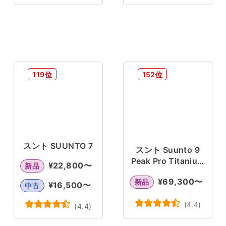
119位
152位
スント SUUNTO 7
スント Suunto 9
Peak Pro Titanium
¥
22,800
〜
新品
Slate
¥
69,300
〜
新品
¥
16,500
〜
中古
(
4.4
)
(
4.4
)