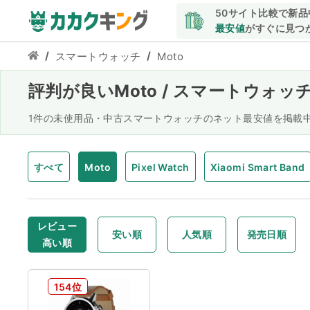
50サイト比較で新品
最安値
がすぐに見つ
/
/
スマートウォッチ
Moto
評判が良いMoto / スマートウォッ
1件の未使用品・中古スマートウォッチのネット最安値を掲載
すべて
Moto
Pixel Watch
Xiaomi Smart Band
OPPO Band
G-SQUAD
Amazfit
Xiaomi Mi Ba
レビュー
安い順
人気順
発売日順
高い順
154位