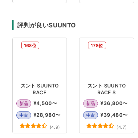
評判が良いSUUNTO
168位
178位
スント SUUNTO
スント SUUNTO
RACE
RACE S
¥
4,500
〜
¥
36,800
〜
新品
新品
¥
28,980
〜
¥
39,480
〜
中古
中古
(
4.9
)
(
4.7
)