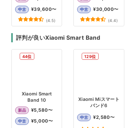
¥
39,600
〜
¥
30,000
〜
中古
中古
(
4.5
)
(
4.4
)
評判が良いXiaomi Smart Band
44位
129位
Xiaomi Smart
Xiaomi Miスマート
Band 10
バンド6
¥
5,580
〜
新品
¥
2,580
〜
中古
¥
5,000
〜
中古