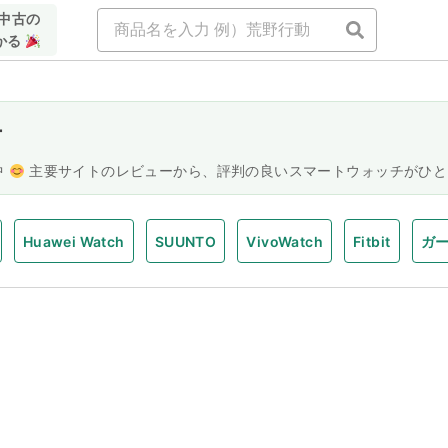
中古の
かる
チ
中
主要サイトのレビューから、評判の良いスマートウォッチがひと
Huawei Watch
SUUNTO
VivoWatch
Fitbit
ガ
nd
Xiaomi Watch
Redmi Watch
HUAWEI Band
Ga