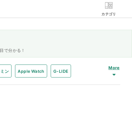
カテゴリ
目で分かる！
More
ーミン
Apple Watch
G-LIDE
laxyWatch