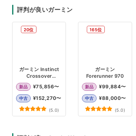
評判が良いガーミン
20位
165位
ガーミン Instinct
ガーミン
Crossover
Forerunner 970
AMOLED
¥
75,856
〜
¥
99,884
〜
新品
新品
¥
152,270
〜
¥
88,000
〜
中古
中古
(
5.0
)
(
5.0
)