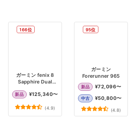
166位
95位
ガーミン
ガーミン fenix 8
Forerunner 965
Sapphire Dual
¥
72,096
〜
新品
Power
¥
125,340
〜
新品
¥
50,800
〜
中古
(
4.9
)
(
4.8
)