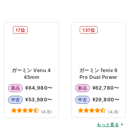
17位
137位
ガーミン Venu 4
ガーミン fenix 6
45mm
Pro Dual Power
¥
64,980
〜
¥
62,780
〜
新品
新品
¥
53,980
〜
¥
29,800
〜
中古
中古
(
4.8
)
(
4.8
)
もっと見る