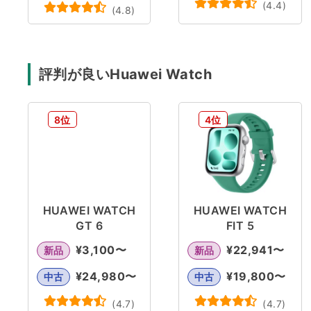
(
4.4
)
(
4.8
)
評判が良いHuawei Watch
8位
4位
HUAWEI WATCH
HUAWEI WATCH
GT 6
FIT 5
¥
3,100
〜
¥
22,941
〜
新品
新品
¥
24,980
〜
¥
19,800
〜
中古
中古
(
4.7
)
(
4.7
)