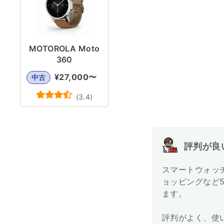
MOTOROLA Moto
360
¥
27,000
〜
中古
(
3.4
)
評判が良い
スマートウォッチ
ョッピングなど
ます。
評判がよく、使