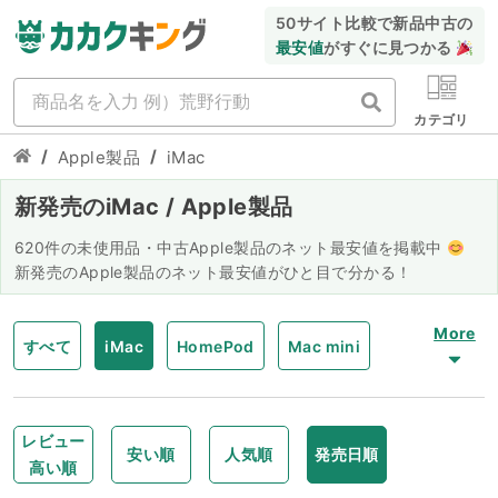
50サイト比較で新品中古の
最安値
がすぐに見つかる
カテゴリ
/
/
Apple製品
iMac
新発売のiMac / Apple製品
620件の未使用品・中古Apple製品のネット最安値を掲載中
新発売のApple製品のネット最安値がひと目で分かる！
More
すべて
iMac
HomePod
Mac mini
アクセサリー
Magic Keyboard
レビュー
安い順
人気順
発売日順
高い順
Mac Studio
Mac Pro
iPod Touch