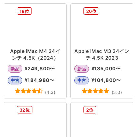
ディスプレイ
Apple TV
18位
20位
Apple iMac M4 24イ
Apple iMac M3 24イン
ンチ 4.5K（2024）
チ 4.5K 2023
¥
249,800
〜
¥
135,000
〜
新品
新品
¥
184,980
〜
¥
104,800
〜
中古
中古
(
4.3
)
(
5.0
)
32位
2位